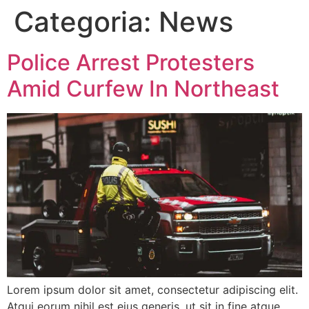
Categoria:
News
Police Arrest Protesters
Amid Curfew In Northeast
Lorem ipsum dolor sit amet, consectetur adipiscing elit.
Atqui eorum nihil est eius generis, ut sit in fine atque