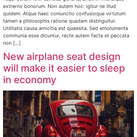
extrerno bonorum. Non autem hoc: igitur ne illud
quidem. Atque haec coniunctio confusioque virtutum
tamen a philosophis ratione quadam distinguitur.
Utilitatis causa amicitia est quaesita. Sed emolumenta
communia esse dicuntur, recte autem facta et peccata
non […]
New airplane seat design
will make it easier to sleep
in economy