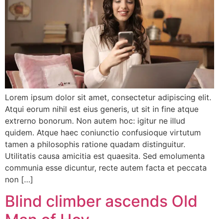
Lorem ipsum dolor sit amet, consectetur adipiscing elit.
Atqui eorum nihil est eius generis, ut sit in fine atque
extrerno bonorum. Non autem hoc: igitur ne illud
quidem. Atque haec coniunctio confusioque virtutum
tamen a philosophis ratione quadam distinguitur.
Utilitatis causa amicitia est quaesita. Sed emolumenta
communia esse dicuntur, recte autem facta et peccata
non […]
Blind climber ascends Old