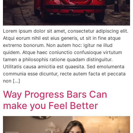
Lorem ipsum dolor sit amet, consectetur adipiscing elit.
Atqui eorum nihil est eius generis, ut sit in fine atque
extrerno bonorum. Non autem hoc: igitur ne illud
quidem. Atque haec coniunctio confusioque virtutum
tamen a philosophis ratione quadam distinguitur.
Utilitatis causa amicitia est quaesita. Sed emolumenta
communia esse dicuntur, recte autem facta et peccata
non […]
Way Progress Bars Can
make you Feel Better