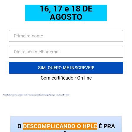
16, 17 e 18 DE
AGOSTO
SIM, QUERO ME INSCREVER!
Com certificado • On-line
Ao cadastrar o e-mail eu aceito receber comunicações do Cromatografando por e-mail ou outro meio.
O
DESCOMPLICANDO O HPLC
É PRA