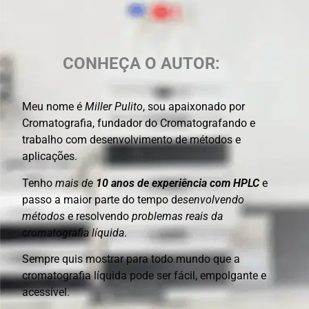
CONHEÇA O AUTOR:
Meu nome é
Miller Pulito
, sou apaixonado por
Cromatografia, fundador do Cromatografando e
trabalho com desenvolvimento de métodos e
aplicações.
Tenho
mais de
10 anos de experiência com HPLC
e
passo a maior parte do tempo d
esenvolvendo
métodos
e resolvendo
problemas reais da
cromatografia líquida
.
Sempre quis mostrar para todo mundo que a
cromatografia líquida pode ser fácil, empolgante e
acessível.