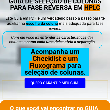
GUIA DE SELEÇÃO DE COLUNAS
PARA FASE REVERSA EM
HPLC
Este Guia em PDF é um verdadeiro passo a passo para te
auxiliar na
escolha da coluna
mais adequada para fase
reversa
Com ele você irá
entender as características
das
colunas e
como cada uma delas afeta a separação
.
Acompanha um
Checklist e um
Fluxograma
para
seleção de colunas.
QUERO GARANTIR MEU GUIA!
O que você vai encontrar no GUIA