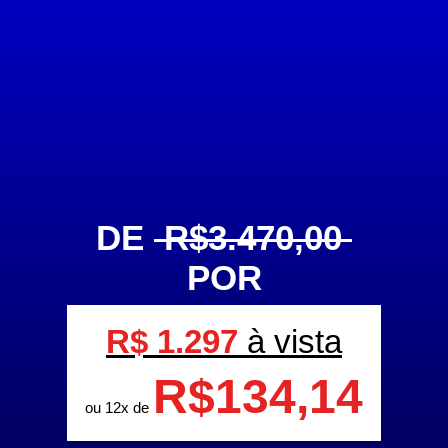
DE
R$3.470,00
POR
R$ 1.297
à vista
R$134,14
ou 12x de