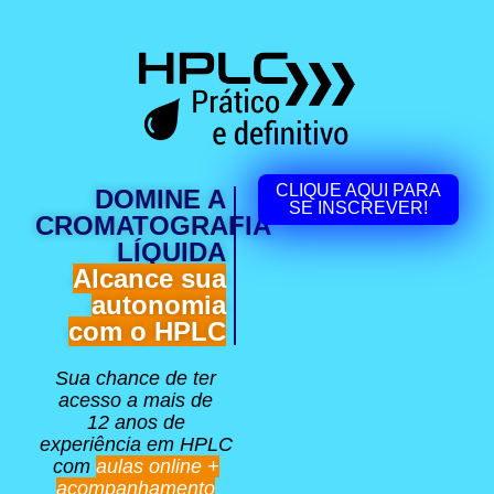
CLIQUE AQUI PARA
DOMINE A
SE INSCREVER!
CROMATOGRAFIA
LÍQUIDA
Alcance sua
autonomia
com o HPLC
Sua chance de ter
acesso a mais de
12 anos de
experiência em HPLC
com
aulas online +
acompanhamento