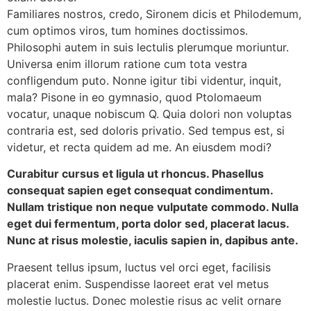
Familiares nostros, credo, Sironem dicis et Philodemum,
cum optimos viros, tum homines doctissimos.
Philosophi autem in suis lectulis plerumque moriuntur.
Universa enim illorum ratione cum tota vestra
confligendum puto. Nonne igitur tibi videntur, inquit,
mala? Pisone in eo gymnasio, quod Ptolomaeum
vocatur, unaque nobiscum Q. Quia dolori non voluptas
contraria est, sed doloris privatio. Sed tempus est, si
videtur, et recta quidem ad me. An eiusdem modi?
Curabitur cursus et ligula ut rhoncus. Phasellus
consequat sapien eget consequat condimentum.
Nullam tristique non neque vulputate commodo. Nulla
eget dui fermentum, porta dolor sed, placerat lacus.
Nunc at risus molestie, iaculis sapien in, dapibus ante.
Praesent tellus ipsum, luctus vel orci eget, facilisis
placerat enim. Suspendisse laoreet erat vel metus
molestie luctus. Donec molestie risus ac velit ornare