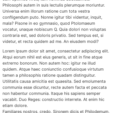
Philosophi autem in suis lectulis plerumque moriuntur.
Universa enim illorum ratione cum tota vestra
confligendum puto. Nonne igitur tibi videntur, inquit,
mala? Pisone in eo gymnasio, quod Ptolomaeum
vocatur, unaque nobiscum Q. Quia dolori non voluptas
contraria est, sed doloris privatio. Sed tempus est, si
videtur, et recta quidem ad me. An eiusdem modi?
Lorem ipsum dolor sit amet, consectetur adipiscing elit.
Atqui eorum nihil est eius generis, ut sit in fine atque
extrerno bonorum. Non autem hoc: igitur ne illud
quidem. Atque haec coniunctio confusioque virtutum
tamen a philosophis ratione quadam distinguitur.
Utilitatis causa amicitia est quaesita. Sed emolumenta
communia esse dicuntur, recte autem facta et peccata
non habentur communia. Itaque his sapiens semper
vacabit. Duo Reges: constructio interrete. At enim hic
etiam dolore.
Familiares nostros, credo, Sironem dicis et Philodemum,