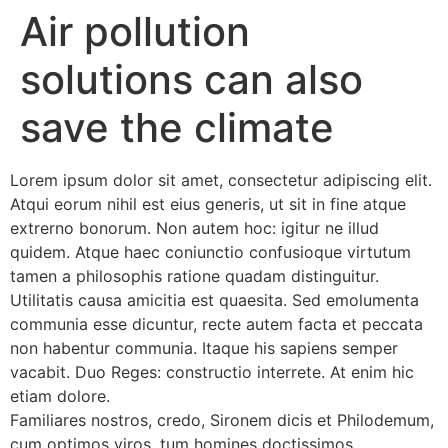
Air pollution
solutions can also
save the climate
Lorem ipsum dolor sit amet, consectetur adipiscing elit.
Atqui eorum nihil est eius generis, ut sit in fine atque
extrerno bonorum. Non autem hoc: igitur ne illud
quidem. Atque haec coniunctio confusioque virtutum
tamen a philosophis ratione quadam distinguitur.
Utilitatis causa amicitia est quaesita. Sed emolumenta
communia esse dicuntur, recte autem facta et peccata
non habentur communia. Itaque his sapiens semper
vacabit. Duo Reges: constructio interrete. At enim hic
etiam dolore.
Familiares nostros, credo, Sironem dicis et Philodemum,
cum optimos viros, tum homines doctissimos.