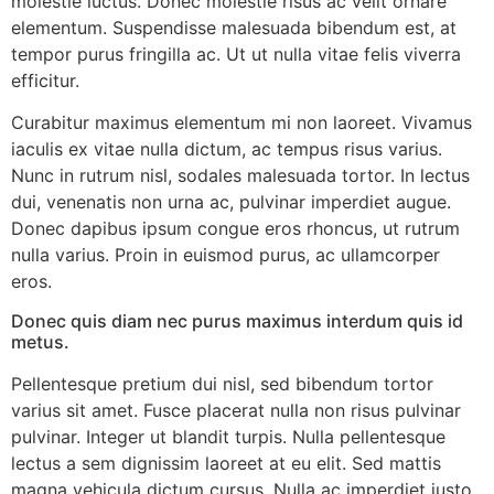
molestie luctus. Donec molestie risus ac velit ornare
elementum. Suspendisse malesuada bibendum est, at
tempor purus fringilla ac. Ut ut nulla vitae felis viverra
efficitur.
Curabitur maximus elementum mi non laoreet. Vivamus
iaculis ex vitae nulla dictum, ac tempus risus varius.
Nunc in rutrum nisl, sodales malesuada tortor. In lectus
dui, venenatis non urna ac, pulvinar imperdiet augue.
Donec dapibus ipsum congue eros rhoncus, ut rutrum
nulla varius. Proin in euismod purus, ac ullamcorper
eros.
Donec quis diam nec purus maximus interdum quis id
metus.
Pellentesque pretium dui nisl, sed bibendum tortor
varius sit amet. Fusce placerat nulla non risus pulvinar
pulvinar. Integer ut blandit turpis. Nulla pellentesque
lectus a sem dignissim laoreet at eu elit. Sed mattis
magna vehicula dictum cursus. Nulla ac imperdiet justo.