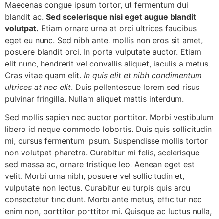
Maecenas congue ipsum tortor, ut fermentum dui
blandit ac.
Sed scelerisque nisi eget augue blandit
volutpat.
Etiam ornare urna at orci ultrices faucibus
eget eu nunc. Sed nibh ante, mollis non eros sit amet,
posuere blandit orci. In porta vulputate auctor. Etiam
elit nunc, hendrerit vel convallis aliquet, iaculis a metus.
Cras vitae quam elit.
In quis elit et nibh condimentum
ultrices at nec elit
. Duis pellentesque lorem sed risus
pulvinar fringilla. Nullam aliquet mattis interdum.
Sed mollis sapien nec auctor porttitor. Morbi vestibulum
libero id neque commodo lobortis. Duis quis sollicitudin
mi, cursus fermentum ipsum. Suspendisse mollis tortor
non volutpat pharetra. Curabitur mi felis, scelerisque
sed massa ac, ornare tristique leo. Aenean eget est
velit. Morbi urna nibh, posuere vel sollicitudin et,
vulputate non lectus. Curabitur eu turpis quis arcu
consectetur tincidunt. Morbi ante metus, efficitur nec
enim non, porttitor porttitor mi. Quisque ac luctus nulla,