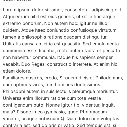
Lorem ipsum dolor sit amet, consectetur adipiscing elit.
Atqui eorum nihil est eius generis, ut sit in fine atque
extrerno bonorum. Non autem hoc: igitur ne illud
quidem. Atque haec coniunctio confusioque virtutum
tamen a philosophis ratione quadam distinguitur.
Utilitatis causa amicitia est quaesita. Sed emolumenta
communia esse dicuntur, recte autem facta et peccata
non habentur communia. Itaque his sapiens semper
vacabit. Duo Reges: constructio interrete. At enim hic
etiam dolore.
Familiares nostros, credo, Sironem dicis et Philodemum,
cum optimos viros, tum homines doctissimos.
Philosophi autem in suis lectulis plerumque moriuntur.
Universa enim illorum ratione cum tota vestra
confligendum puto. Nonne igitur tibi videntur, inquit,
mala? Pisone in eo gymnasio, quod Ptolomaeum
vocatur, unaque nobiscum Q. Quia dolori non voluptas
contraria est, sed doloris privatio. Sed tempus est, si