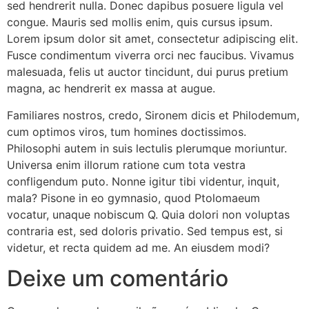
sed hendrerit nulla. Donec dapibus posuere ligula vel
congue. Mauris sed mollis enim, quis cursus ipsum.
Lorem ipsum dolor sit amet, consectetur adipiscing elit.
Fusce condimentum viverra orci nec faucibus. Vivamus
malesuada, felis ut auctor tincidunt, dui purus pretium
magna, ac hendrerit ex massa at augue.
Familiares nostros, credo, Sironem dicis et Philodemum,
cum optimos viros, tum homines doctissimos.
Philosophi autem in suis lectulis plerumque moriuntur.
Universa enim illorum ratione cum tota vestra
confligendum puto. Nonne igitur tibi videntur, inquit,
mala? Pisone in eo gymnasio, quod Ptolomaeum
vocatur, unaque nobiscum Q. Quia dolori non voluptas
contraria est, sed doloris privatio. Sed tempus est, si
videtur, et recta quidem ad me. An eiusdem modi?
Deixe um comentário