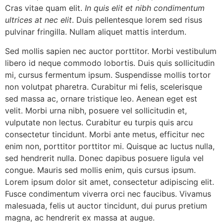
Cras vitae quam elit.
In quis elit et nibh condimentum
ultrices at nec elit
. Duis pellentesque lorem sed risus
pulvinar fringilla. Nullam aliquet mattis interdum.
Sed mollis sapien nec auctor porttitor. Morbi vestibulum
libero id neque commodo lobortis. Duis quis sollicitudin
mi, cursus fermentum ipsum. Suspendisse mollis tortor
non volutpat pharetra. Curabitur mi felis, scelerisque
sed massa ac, ornare tristique leo. Aenean eget est
velit. Morbi urna nibh, posuere vel sollicitudin et,
vulputate non lectus. Curabitur eu turpis quis arcu
consectetur tincidunt. Morbi ante metus, efficitur nec
enim non, porttitor porttitor mi. Quisque ac luctus nulla,
sed hendrerit nulla. Donec dapibus posuere ligula vel
congue. Mauris sed mollis enim, quis cursus ipsum.
Lorem ipsum dolor sit amet, consectetur adipiscing elit.
Fusce condimentum viverra orci nec faucibus. Vivamus
malesuada, felis ut auctor tincidunt, dui purus pretium
magna, ac hendrerit ex massa at augue.