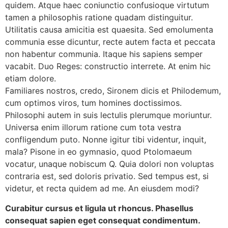
quidem. Atque haec coniunctio confusioque virtutum
tamen a philosophis ratione quadam distinguitur.
Utilitatis causa amicitia est quaesita. Sed emolumenta
communia esse dicuntur, recte autem facta et peccata
non habentur communia. Itaque his sapiens semper
vacabit. Duo Reges: constructio interrete. At enim hic
etiam dolore.
Familiares nostros, credo, Sironem dicis et Philodemum,
cum optimos viros, tum homines doctissimos.
Philosophi autem in suis lectulis plerumque moriuntur.
Universa enim illorum ratione cum tota vestra
confligendum puto. Nonne igitur tibi videntur, inquit,
mala? Pisone in eo gymnasio, quod Ptolomaeum
vocatur, unaque nobiscum Q. Quia dolori non voluptas
contraria est, sed doloris privatio. Sed tempus est, si
videtur, et recta quidem ad me. An eiusdem modi?
Curabitur cursus et ligula ut rhoncus. Phasellus
consequat sapien eget consequat condimentum.