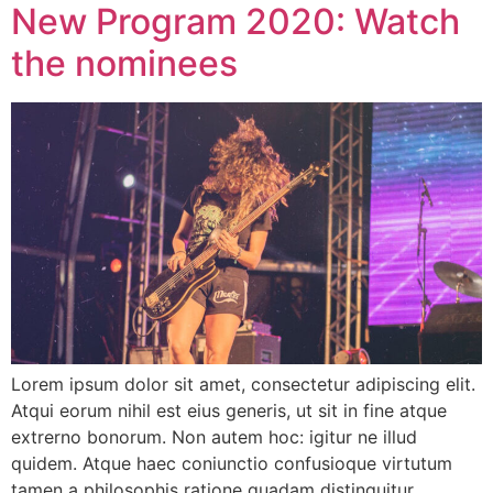
New Program 2020: Watch
the nominees
Lorem ipsum dolor sit amet, consectetur adipiscing elit.
Atqui eorum nihil est eius generis, ut sit in fine atque
extrerno bonorum. Non autem hoc: igitur ne illud
quidem. Atque haec coniunctio confusioque virtutum
tamen a philosophis ratione quadam distinguitur.