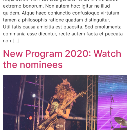
extrerno bonorum. Non autem hoc: igitur ne illud
quidem. Atque haec coniunctio confusioque virtutum
tamen a philosophis ratione quadam distinguitur.
Utilitatis causa amicitia est quaesita. Sed emolumenta
communia esse dicuntur, recte autem facta et peccata
non […]
New Program 2020: Watch
the nominees