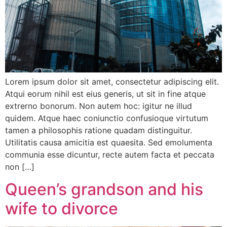
Lorem ipsum dolor sit amet, consectetur adipiscing elit.
Atqui eorum nihil est eius generis, ut sit in fine atque
extrerno bonorum. Non autem hoc: igitur ne illud
quidem. Atque haec coniunctio confusioque virtutum
tamen a philosophis ratione quadam distinguitur.
Utilitatis causa amicitia est quaesita. Sed emolumenta
communia esse dicuntur, recte autem facta et peccata
non […]
Queen’s grandson and his
wife to divorce