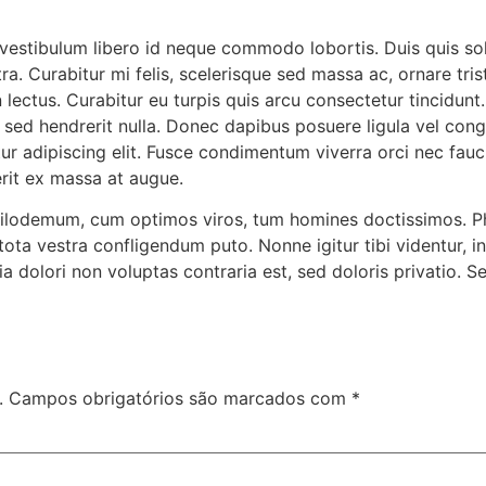
 vestibulum libero id neque commodo lobortis. Duis quis so
a. Curabitur mi felis, scelerisque sed massa ac, ornare tris
n lectus. Curabitur eu turpis quis arcu consectetur tincidunt
a, sed hendrerit nulla. Donec dapibus posuere ligula vel con
r adipiscing elit. Fusce condimentum viverra orci nec fauc
rit ex massa at augue.
Philodemum, cum optimos viros, tum homines doctissimos. Ph
tota vestra confligendum puto. Nonne igitur tibi videntur, 
olori non voluptas contraria est, sed doloris privatio. Se
.
Campos obrigatórios são marcados com
*