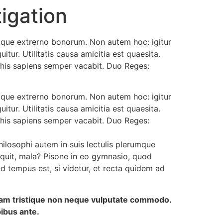
igation
e atque extrerno bonorum. Non autem hoc: igitur
ur. Utilitatis causa amicitia est quaesita.
his sapiens semper vacabit. Duo Reges:
e atque extrerno bonorum. Non autem hoc: igitur
ur. Utilitatis causa amicitia est quaesita.
his sapiens semper vacabit. Duo Reges:
ilosophi autem in suis lectulis plerumque
inquit, mala? Pisone in eo gymnasio, quod
d tempus est, si videtur, et recta quidem ad
llam tristique non neque vulputate commodo.
pibus ante.