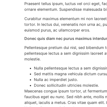
Praesent tellus ipsum, luctus vel orci eget, fa
ornare elementum. Suspendisse malesuada bibend
Curabitur maximus elementum mi non laoreet. V
tortor. In lectus dui, venenatis non urna ac, 
euismod purus, ac ullamcorper eros.
Donec quis diam nec purus maximus interdum
Pellentesque pretium dui nisl, sed bibendum tor
pellentesque lectus a sem dignissim laoreet at
molestie.
Nulla pellentesque lectus a sem dignissim
Sed mattis magna vehicula dictum cursu
Nulla ac imperdiet justo.
Donec sollicitudin ultricies molestie.
Maecenas congue ipsum tortor, ut fermentum 
faucibus eget eu nunc. Sed nibh ante, mollis no
aliquet, iaculis a metus. Cras vitae quam elit.