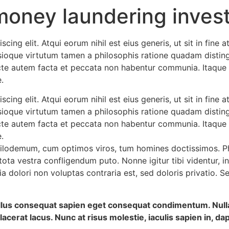
money laundering invest
cing elit. Atqui eorum nihil est eius generis, ut sit in fin
ioque virtutum tamen a philosophis ratione quadam distinguit
e autem facta et peccata non habentur communia. Itaque 
.
cing elit. Atqui eorum nihil est eius generis, ut sit in fin
ioque virtutum tamen a philosophis ratione quadam distinguit
e autem facta et peccata non habentur communia. Itaque 
.
Philodemum, cum optimos viros, tum homines doctissimos. Ph
tota vestra confligendum puto. Nonne igitur tibi videntur, 
olori non voluptas contraria est, sed doloris privatio. Se
sellus consequat sapien eget consequat condimentum. Nu
acerat lacus. Nunc at risus molestie, iaculis sapien in, da