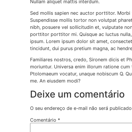
Nullam aliquet mattis interdum.
Sed mollis sapien nec auctor porttitor. Morbi
Suspendisse mollis tortor non volutpat pharetr
nibh, posuere vel sollicitudin et, vulputate no
porttitor porttitor mi. Quisque ac luctus null
ipsum. Lorem ipsum dolor sit amet, consectetu
tincidunt, dui purus pretium magna, ac hendre
Familiares nostros, credo, Sironem dicis et 
moriuntur. Universa enim illorum ratione cum 
Ptolomaeum vocatur, unaque nobiscum Q. Quia d
me. An eiusdem modi?
Deixe um comentário
O seu endereço de e-mail não será publicado
Comentário
*