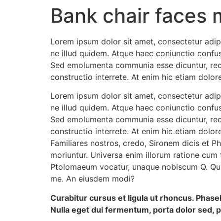
Bank chair faces 
Lorem ipsum dolor sit amet, consectetur adipis
ne illud quidem. Atque haec coniunctio confus
Sed emolumenta communia esse dicuntur, rect
constructio interrete. At enim hic etiam dolore
Lorem ipsum dolor sit amet, consectetur adipis
ne illud quidem. Atque haec coniunctio confus
Sed emolumenta communia esse dicuntur, rect
constructio interrete. At enim hic etiam dolore
Familiares nostros, credo, Sironem dicis et 
moriuntur. Universa enim illorum ratione cum 
Ptolomaeum vocatur, unaque nobiscum Q. Quia d
me. An eiusdem modi?
Curabitur cursus et ligula ut rhoncus. Pha
Nulla eget dui fermentum, porta dolor sed, pl