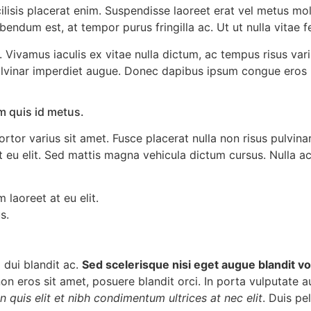
cilisis placerat enim. Suspendisse laoreet erat vel metus mol
um est, at tempor purus fringilla ac. Ut ut nulla vitae feli
ivamus iaculis ex vitae nulla dictum, ac tempus risus vari
pulvinar imperdiet augue. Donec dapibus ipsum congue eros r
 quis id metus.
tor varius sit amet. Fusce placerat nulla non risus pulvinar 
 eu elit. Sed mattis magna vehicula dictum cursus. Nulla ac 
 laoreet at eu elit.
s.
dui blandit ac.
Sed scelerisque nisi eget augue blandit vo
n eros sit amet, posuere blandit orci. In porta vulputate au
In quis elit et nibh condimentum ultrices at nec elit
. Duis pe