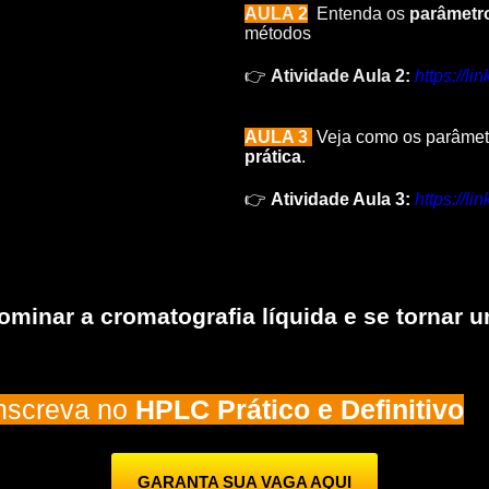
AULA 2
Entenda os
parâmetr
métodos
👉
Atividade Aula 2:
https://l
AULA 3
Veja como os parâmet
prática
.
👉
Atividade Aula 3:
https://l
ominar a cromatografia líquida e se torn
inscreva no
HPLC Prático e Definitivo
GARANTA SUA VAGA AQUI