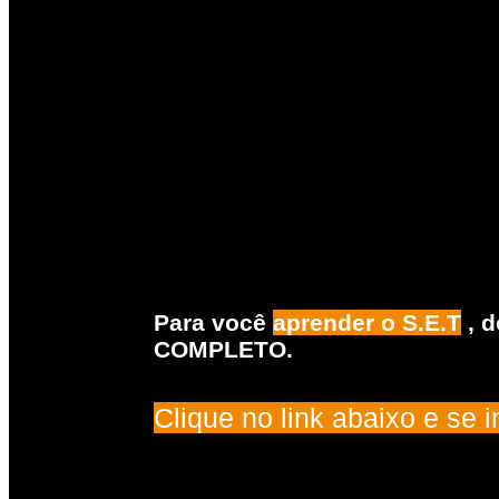
Para você
aprender o S.E.T
, d
COMPLETO.
Clique no link abaixo e se 