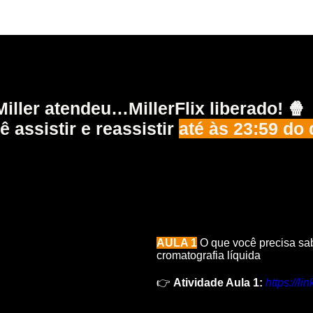
Miller atendeu…
MillerFlix liberado!
🍿
 assistir e reassistir
até às 23:59 do 
AULA 1
O que você precisa sa
cromatografia líquida
👉
Atividade Aula 1:
https://l