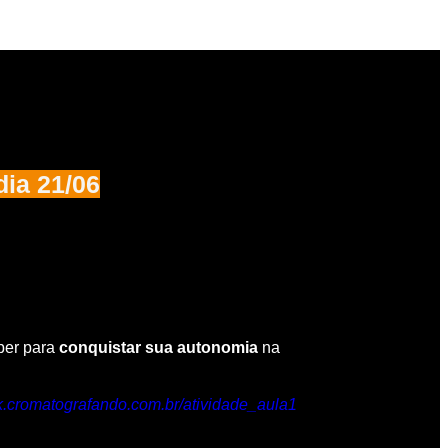
dia 21/06
ber
para
conquistar
sua autonomia
na
ink.cromatografando.com.br/atividade_aula1