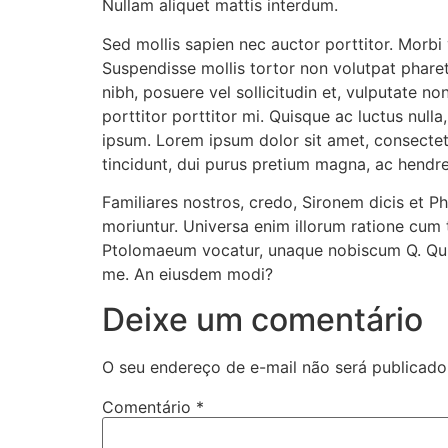
Nullam aliquet mattis interdum.
Sed mollis sapien nec auctor porttitor. Morbi
Suspendisse mollis tortor non volutpat pharetr
nibh, posuere vel sollicitudin et, vulputate no
porttitor porttitor mi. Quisque ac luctus null
ipsum. Lorem ipsum dolor sit amet, consectetu
tincidunt, dui purus pretium magna, ac hendre
Familiares nostros, credo, Sironem dicis et 
moriuntur. Universa enim illorum ratione cum 
Ptolomaeum vocatur, unaque nobiscum Q. Quia d
me. An eiusdem modi?
Deixe um comentário
O seu endereço de e-mail não será publicado
Comentário
*