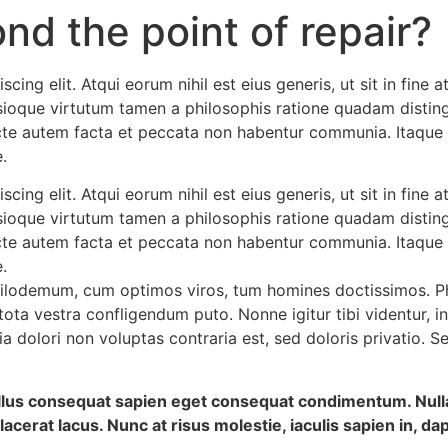
ond the point of repair?
cing elit. Atqui eorum nihil est eius generis, ut sit in fin
ioque virtutum tamen a philosophis ratione quadam distinguit
e autem facta et peccata non habentur communia. Itaque 
.
cing elit. Atqui eorum nihil est eius generis, ut sit in fin
ioque virtutum tamen a philosophis ratione quadam distinguit
e autem facta et peccata non habentur communia. Itaque 
.
Philodemum, cum optimos viros, tum homines doctissimos. Ph
tota vestra confligendum puto. Nonne igitur tibi videntur, 
olori non voluptas contraria est, sed doloris privatio. Se
sellus consequat sapien eget consequat condimentum. Nu
acerat lacus. Nunc at risus molestie, iaculis sapien in, da