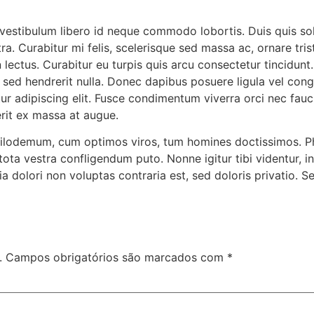
 vestibulum libero id neque commodo lobortis. Duis quis so
a. Curabitur mi felis, scelerisque sed massa ac, ornare tris
n lectus. Curabitur eu turpis quis arcu consectetur tincidunt
a, sed hendrerit nulla. Donec dapibus posuere ligula vel con
r adipiscing elit. Fusce condimentum viverra orci nec fauc
rit ex massa at augue.
Philodemum, cum optimos viros, tum homines doctissimos. Ph
tota vestra confligendum puto. Nonne igitur tibi videntur, 
olori non voluptas contraria est, sed doloris privatio. Se
.
Campos obrigatórios são marcados com
*