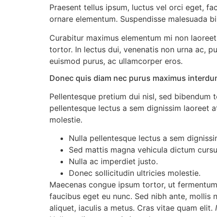
Praesent tellus ipsum, luctus vel orci eget, fa
ornare elementum. Suspendisse malesuada bibend
Curabitur maximus elementum mi non laoreet. V
tortor. In lectus dui, venenatis non urna ac, 
euismod purus, ac ullamcorper eros.
Donec quis diam nec purus maximus interdum
Pellentesque pretium dui nisl, sed bibendum tor
pellentesque lectus a sem dignissim laoreet at
molestie.
Nulla pellentesque lectus a sem dignissim
Sed mattis magna vehicula dictum cursu
Nulla ac imperdiet justo.
Donec sollicitudin ultricies molestie.
Maecenas congue ipsum tortor, ut fermentum 
faucibus eget eu nunc. Sed nibh ante, mollis no
aliquet, iaculis a metus. Cras vitae quam elit.