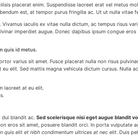
cilisis placerat enim. Suspendisse laoreet erat vel metus mol
um est, at tempor purus fringilla ac. Ut ut nulla vitae feli
ivamus iaculis ex vitae nulla dictum, ac tempus risus vari
pulvinar imperdiet augue. Donec dapibus ipsum congue eros r
 quis id metus.
tor varius sit amet. Fusce placerat nulla non risus pulvinar 
 eu elit. Sed mattis magna vehicula dictum cursus. Nulla ac 
 laoreet at eu elit.
s.
dui blandit ac.
Sed scelerisque nisi eget augue blandit vo
n eros sit amet, posuere blandit orci. In porta vulputate au
In quis elit et nibh condimentum ultrices at nec elit
. Duis pe