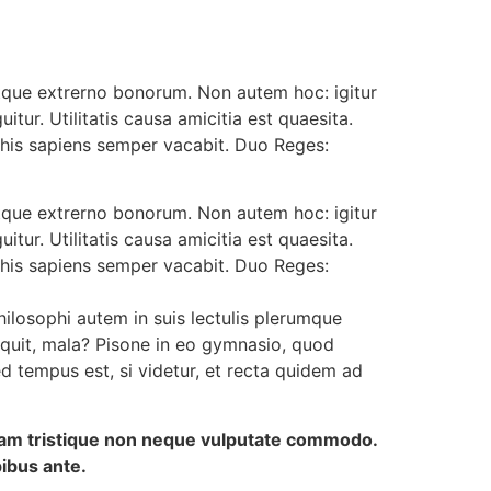
e atque extrerno bonorum. Non autem hoc: igitur
ur. Utilitatis causa amicitia est quaesita.
his sapiens semper vacabit. Duo Reges:
e atque extrerno bonorum. Non autem hoc: igitur
ur. Utilitatis causa amicitia est quaesita.
his sapiens semper vacabit. Duo Reges:
ilosophi autem in suis lectulis plerumque
inquit, mala? Pisone in eo gymnasio, quod
d tempus est, si videtur, et recta quidem ad
llam tristique non neque vulputate commodo.
pibus ante.