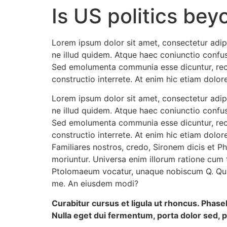
Is US politics bey
Lorem ipsum dolor sit amet, consectetur adipis
ne illud quidem. Atque haec coniunctio confus
Sed emolumenta communia esse dicuntur, rect
constructio interrete. At enim hic etiam dolore
Lorem ipsum dolor sit amet, consectetur adipis
ne illud quidem. Atque haec coniunctio confus
Sed emolumenta communia esse dicuntur, rect
constructio interrete. At enim hic etiam dolore
Familiares nostros, credo, Sironem dicis et 
moriuntur. Universa enim illorum ratione cum 
Ptolomaeum vocatur, unaque nobiscum Q. Quia d
me. An eiusdem modi?
Curabitur cursus et ligula ut rhoncus. Pha
Nulla eget dui fermentum, porta dolor sed, pl