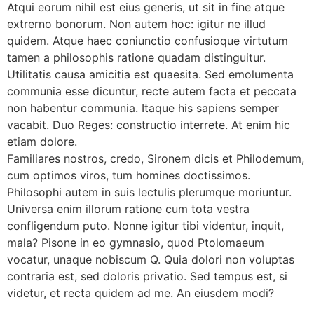
Atqui eorum nihil est eius generis, ut sit in fine atque
extrerno bonorum. Non autem hoc: igitur ne illud
quidem. Atque haec coniunctio confusioque virtutum
tamen a philosophis ratione quadam distinguitur.
Utilitatis causa amicitia est quaesita. Sed emolumenta
communia esse dicuntur, recte autem facta et peccata
non habentur communia. Itaque his sapiens semper
vacabit. Duo Reges: constructio interrete. At enim hic
etiam dolore.
Familiares nostros, credo, Sironem dicis et Philodemum,
cum optimos viros, tum homines doctissimos.
Philosophi autem in suis lectulis plerumque moriuntur.
Universa enim illorum ratione cum tota vestra
confligendum puto. Nonne igitur tibi videntur, inquit,
mala? Pisone in eo gymnasio, quod Ptolomaeum
vocatur, unaque nobiscum Q. Quia dolori non voluptas
contraria est, sed doloris privatio. Sed tempus est, si
videtur, et recta quidem ad me. An eiusdem modi?